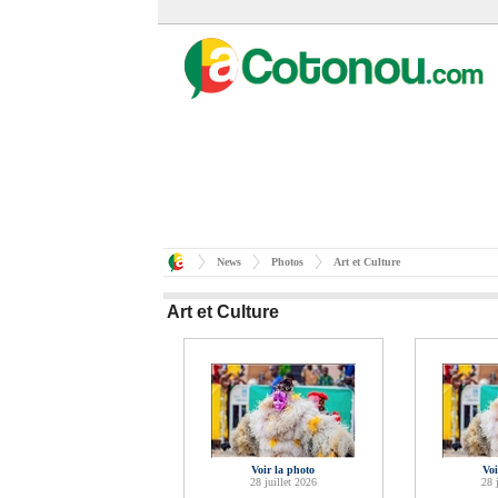
News
Photos
Art et Culture
Art et Culture
Voir la photo
Voi
28 juillet 2026
28 