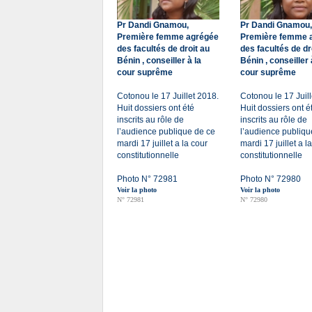
Pr Dandi Gnamou,
Pr Dandi Gnamou,
Première femme agrégée
Première femme 
des facultés de droit au
des facultés de dr
Bénin , conseiller à la
Bénin , conseiller 
cour suprême
cour suprême
Cotonou le 17 Juillet 2018.
Cotonou le 17 Juill
Huit dossiers ont été
Huit dossiers ont é
inscrits au rôle de
inscrits au rôle de
l’audience publique de ce
l’audience publiqu
mardi 17 juillet a la cour
mardi 17 juillet a l
constitutionnelle
constitutionnelle
Photo N° 72981
Photo N° 72980
Voir la photo
Voir la photo
N° 72981
N° 72980