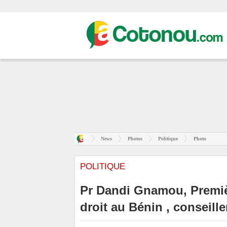
News
Photos
Politique
Photo
POLITIQUE
Pr Dandi Gnamou, Premiè
droit au Bénin , conseill