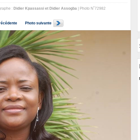
raphe :
Didier Kpassassi et Didier Assogba
| Photo N˚72982
récédente
Photo suivante