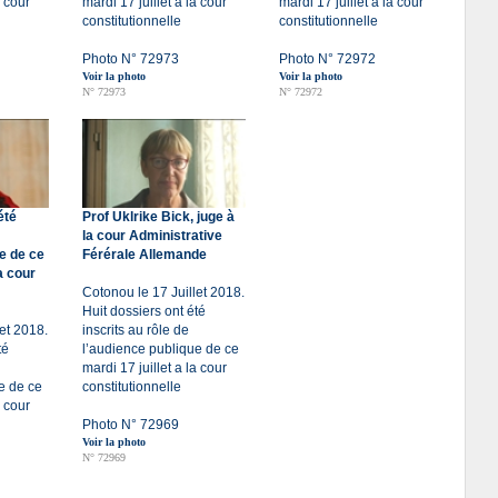
a cour
mardi 17 juillet a la cour
mardi 17 juillet a la cour
constitutionnelle
constitutionnelle
Photo N° 72973
Photo N° 72972
Voir la photo
Voir la photo
N° 72973
N° 72972
été
Prof Uklrike Bick, juge à
la cour Administrative
e de ce
Férérale Allemande
la cour
Cotonou le 17 Juillet 2018.
Huit dossiers ont été
et 2018.
inscrits au rôle de
té
l’audience publique de ce
mardi 17 juillet a la cour
e de ce
constitutionnelle
a cour
Photo N° 72969
Voir la photo
N° 72969