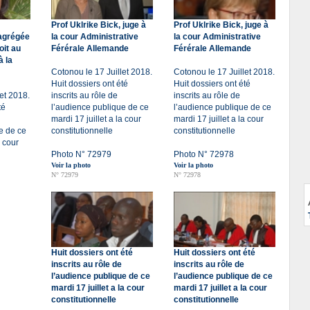
Prof Uklrike Bick, juge à
Prof Uklrike Bick, juge à
agrégée
la cour Administrative
la cour Administrative
oit au
Férérale Allemande
Férérale Allemande
à la
Cotonou le 17 Juillet 2018.
Cotonou le 17 Juillet 2018.
Huit dossiers ont été
Huit dossiers ont été
et 2018.
inscrits au rôle de
inscrits au rôle de
té
l’audience publique de ce
l’audience publique de ce
mardi 17 juillet a la cour
mardi 17 juillet a la cour
e de ce
constitutionnelle
constitutionnelle
a cour
Photo N° 72979
Photo N° 72978
Voir la photo
Voir la photo
N° 72979
N° 72978
Huit dossiers ont été
Huit dossiers ont été
inscrits au rôle de
inscrits au rôle de
l’audience publique de ce
l’audience publique de ce
mardi 17 juillet a la cour
mardi 17 juillet a la cour
constitutionnelle
constitutionnelle