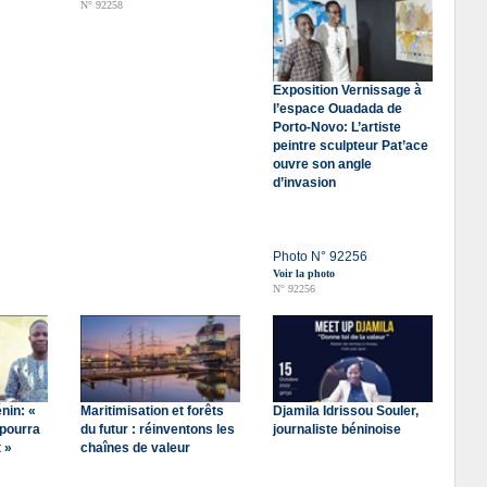
N° 92258
Exposition Vernissage à
l’espace Ouadada de
Porto-Novo: L’artiste
peintre sculpteur Pat’ace
ouvre son angle
d’invasion
Photo N° 92256
Voir la photo
N° 92256
nin: «
Maritimisation et forêts
Djamila Idrissou Souler,
 pourra
du futur : réinventons les
journaliste béninoise
t »
chaînes de valeur