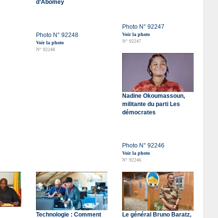
d’Abomey
Photo N° 92247
Photo N° 92248
Voir la photo
N° 92247
Voir la photo
N° 92248
Nadine Okoumassoun,
militante du parti Les
démocrates
Photo N° 92246
Voir la photo
N° 92246
m
Technologie : Comment
Le général Bruno Baratz,