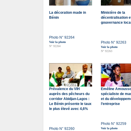
La décoration made in
Ministère de la
Bénin
décentralisation e
gouvernance loca
Photo N° 92264
Voir la photo
Photo N° 92263
N° 92264
Voir la photo
N° 92263
Prévalence du VIH
Eméline Amousso
auprès des pêcheurs du
spécialiste de ma
corridor Abidjan-Lagos :
et du développem
Le Bénin présente le taux
l’entreprise
le plus élevé avec 4,6%
Photo N° 92259
Photo N° 92260
Voir la photo