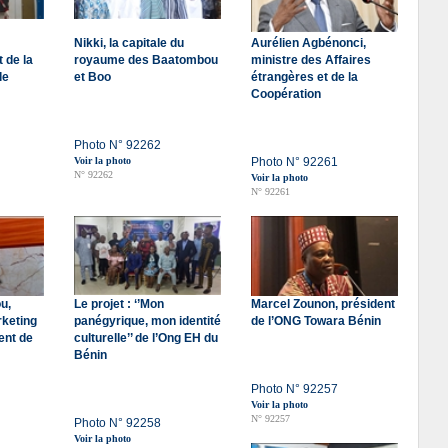
Nikki, la capitale du
Aurélien Agbénonci,
t de la
royaume des Baatombou
ministre des Affaires
le
et Boo
étrangères et de la
Coopération
Photo N° 92262
Voir la photo
Photo N° 92261
N° 92262
Voir la photo
N° 92261
u,
Le projet : ‘’Mon
Marcel Zounon, président
rketing
panégyrique, mon identité
de l’ONG Towara Bénin
ent de
culturelle’’ de l’Ong EH du
Bénin
Photo N° 92257
Voir la photo
N° 92257
Photo N° 92258
Voir la photo