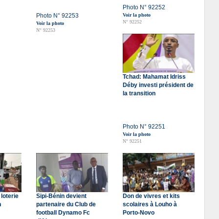
Photo N° 92252
Photo N° 92253
Voir la photo
N° 92252
Voir la photo
N° 92253
Tchad: Mahamat Idriss
Déby investi président de
la transition
Photo N° 92251
Voir la photo
N° 92251
 loterie
Sipi-Bénin devient
Don de vivres et kits
n
partenaire du Club de
scolaires à Louho à
football Dynamo Fc
Porto-Novo