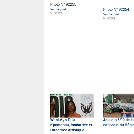
Photo N° 92255
Voir la photo
Photo N° 92254
N° 92255
Voir la photo
N° 92254
Wani-Ayo Tella
Jeu loto 5/90 de la
Kpomahou, fondatrice et
nationale du Béni
Directrice artistique