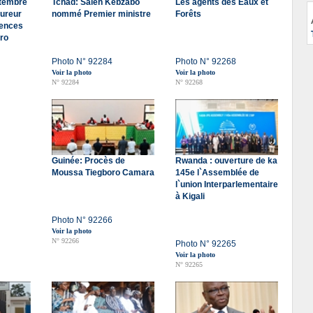
ptembre
Tchad: Saleh Kebzabo
Les agents des Eaux et
cureur
nommé Premier ministre
Forêts
rences
ro
Photo N° 92284
Photo N° 92268
Voir la photo
Voir la photo
N° 92284
N° 92268
Guinée: Procès de
Rwanda : ouverture de ka
Moussa Tiegboro Camara
145e l`Assemblée de
l`union Interparlementaire
à Kigali
Photo N° 92266
Voir la photo
N° 92266
Photo N° 92265
Voir la photo
N° 92265