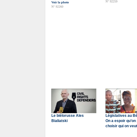
N° 92259
Voir la photo
N° 92260
Le biélorusse Ales
Législatives au Bé
Bialiatski
On a espoir qu’on
choisir qui on veu