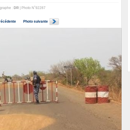
graphe :
DR
| Photo N˚92287
récédente
Photo suivante