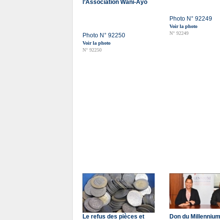
l’Association Wani-Ayo
Photo N° 92249
Voir la photo
N° 92249
Photo N° 92250
Voir la photo
N° 92250
Le refus des pièces et
Don du Millenniu