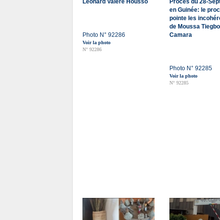
Léonard Valère Housso
Procès du 28-Se
en Guinée: le pro
pointe les incohé
de Moussa Tiegbo
Photo N° 92286
Camara
Voir la photo
N° 92286
Photo N° 92285
Voir la photo
N° 92285