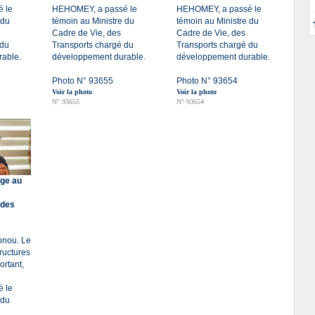
 le
HEHOMEY, a passé le
HEHOMEY, a passé le
 du
témoin au Ministre du
témoin au Ministre du
Cadre de Vie, des
Cadre de Vie, des
 du
Transports chargé du
Transports chargé du
able.
développement durable.
développement durable.
Photo N° 93655
Photo N° 93654
Voir la photo
Voir la photo
N° 93655
N° 93654
rge au
 des
tonou. Le
tructures
ortant,
 le
 du