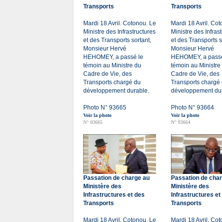
Transports
Transports
Mardi 18 Avril. Cotonou. Le
Mardi 18 Avril. Co
Ministre des Infrastructures
Ministre des Infras
et des Transports sortant,
et des Transports s
Monsieur Hervé
Monsieur Hervé
HEHOMEY, a passé le
HEHOMEY, a passé
témoin au Ministre du
témoin au Ministre
Cadre de Vie, des
Cadre de Vie, des
Transports chargé du
Transports chargé
développement durable.
développement dur
Photo N° 93665
Photo N° 93664
Voir la photo
Voir la photo
N° 93665
N° 93664
Passation de charge au
Passation de cha
Ministère des
Ministère des
Infrastructures et des
Infrastructures et
Transports
Transports
Mardi 18 Avril. Cotonou. Le
Mardi 18 Avril. Co