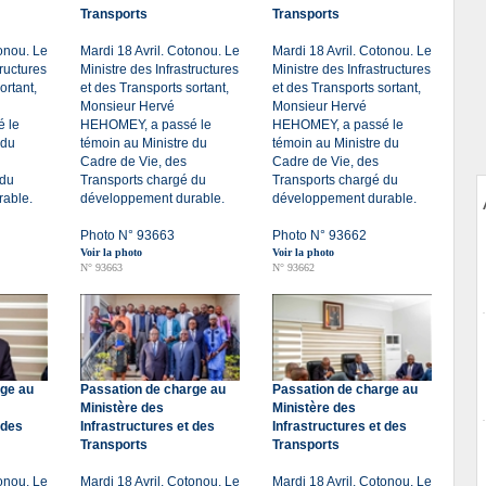
Transports
Transports
tonou. Le
Mardi 18 Avril. Cotonou. Le
Mardi 18 Avril. Cotonou. Le
tructures
Ministre des Infrastructures
Ministre des Infrastructures
ortant,
et des Transports sortant,
et des Transports sortant,
Monsieur Hervé
Monsieur Hervé
 le
HEHOMEY, a passé le
HEHOMEY, a passé le
 du
témoin au Ministre du
témoin au Ministre du
Cadre de Vie, des
Cadre de Vie, des
 du
Transports chargé du
Transports chargé du
able.
développement durable.
développement durable.
Photo N° 93663
Photo N° 93662
Voir la photo
Voir la photo
N° 93663
N° 93662
rge au
Passation de charge au
Passation de charge au
Ministère des
Ministère des
 des
Infrastructures et des
Infrastructures et des
Transports
Transports
tonou. Le
Mardi 18 Avril. Cotonou. Le
Mardi 18 Avril. Cotonou. Le