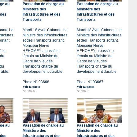
rge au
Passation de charge au
Passation de charge au
Ministère des
Ministère des
 des
Infrastructures et des
Infrastructures et des
Transports
Transports
tonou. Le
Mardi 18 Avril. Cotonou. Le
Mardi 18 Avril. Cotonou. Le
tructures
Ministre des Infrastructures
Ministre des Infrastructures
ortant,
et des Transports sortant,
et des Transports sortant,
Monsieur Hervé
Monsieur Hervé
 le
HEHOMEY, a passé le
HEHOMEY, a passé le
 du
témoin au Ministre du
témoin au Ministre du
Cadre de Vie, des
Cadre de Vie, des
 du
Transports chargé du
Transports chargé du
able.
développement durable.
développement durable.
Photo N° 93668
Photo N° 93667
Voir la photo
Voir la photo
N° 93668
N° 93667
rge au
Passation de charge au
Passation de charge au
Ministère des
Ministère des
 des
Infrastructures et des
Infrastructures et des