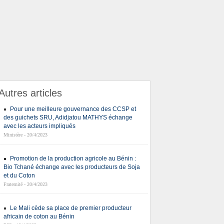
Autres articles
Pour une meilleure gouvernance des CCSP et
des guichets SRU, Adidjatou MATHYS échange
avec les acteurs impliqués
Ministère - 20/4/2023
Promotion de la production agricole au Bénin :
Bio Tchané échange avec les producteurs de Soja
et du Coton
Fraternité - 20/4/2023
Le Mali cède sa place de premier producteur
africain de coton au Bénin