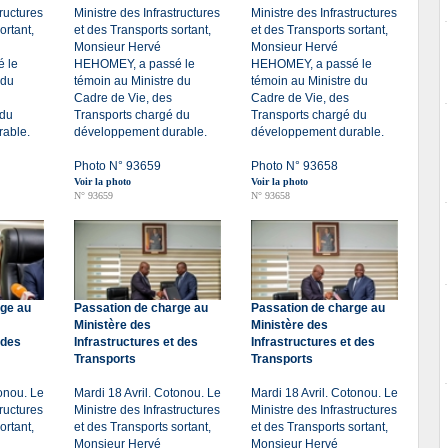
tructures
Ministre des Infrastructures
Ministre des Infrastructures
ortant,
et des Transports sortant,
et des Transports sortant,
Monsieur Hervé
Monsieur Hervé
 le
HEHOMEY, a passé le
HEHOMEY, a passé le
 du
témoin au Ministre du
témoin au Ministre du
Cadre de Vie, des
Cadre de Vie, des
 du
Transports chargé du
Transports chargé du
able.
développement durable.
développement durable.
Photo N° 93659
Photo N° 93658
Voir la photo
Voir la photo
N° 93659
N° 93658
rge au
Passation de charge au
Passation de charge au
Ministère des
Ministère des
 des
Infrastructures et des
Infrastructures et des
Transports
Transports
tonou. Le
Mardi 18 Avril. Cotonou. Le
Mardi 18 Avril. Cotonou. Le
tructures
Ministre des Infrastructures
Ministre des Infrastructures
ortant,
et des Transports sortant,
et des Transports sortant,
Monsieur Hervé
Monsieur Hervé