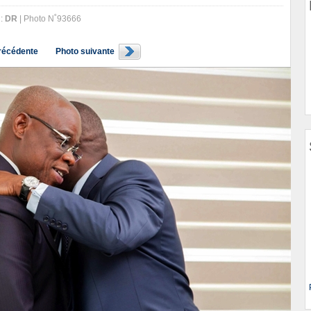
 :
DR
| Photo N˚93666
récédente
Photo suivante