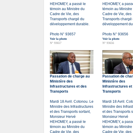
HEHOMEY, a passé le
HEHOMEY, a passé
témoin au Ministre du
témoin au Ministre
Cadre de Vie, des
Cadre de Vie, des
Transports chargé du
Transports chargé
développement durable.
développement dur
Photo N° 93657
Photo N° 93656
Voir la photo
Voir la photo
N° 93657
N° 93656
Passation de charge au
Passation de cha
Ministère des
Ministère des
Infrastructures et des
Infrastructures et
Transports
Transports
Mardi 18 Avril. Cotonou. Le
Mardi 18 Avril. Co
Ministre des Infrastructures
Ministre des Infras
et des Transports sortant,
et des Transports s
Monsieur Hervé
Monsieur Hervé
HEHOMEY, a passé le
HEHOMEY, a passé
témoin au Ministre du
témoin au Ministre
Cadre de Vie, des
Cadre de Vie, des