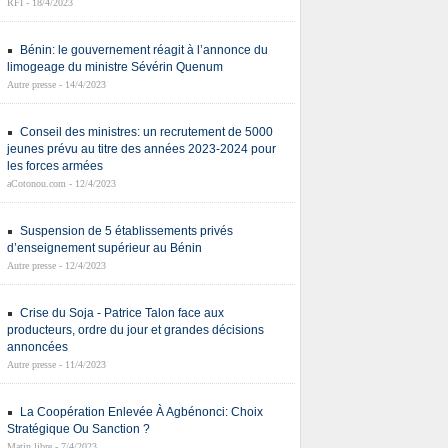
RFI - 18/4/2023
Bénin: le gouvernement réagit à l’annonce du
limogeage du ministre Sévérin Quenum
Autre presse - 14/4/2023
Conseil des ministres: un recrutement de 5000
jeunes prévu au titre des années 2023-2024 pour
les forces armées
aCotonou.com - 12/4/2023
Suspension de 5 établissements privés
d’enseignement supérieur au Bénin
Autre presse - 12/4/2023
Crise du Soja - Patrice Talon face aux
producteurs, ordre du jour et grandes décisions
annoncées
Autre presse - 11/4/2023
La Coopération Enlevée À Agbénonci: Choix
Stratégique Ou Sanction ?
Matin libre - 7/4/2023