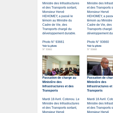
Ministre des Infrastructures
Ministre des Infras
et des Transports sortant,
et des Transports s
Monsieur Hervé
Monsieur Hervé
HEHOMEY, a passé le
HEHOMEY, a passé
témoin au Ministre du
témoin au Ministre
Cadre de Vie, des
Cadre de Vie, des
Transports chargé du
Transports chargé
développement durable.
développement dur
Photo N° 93661
Photo N° 93660
Voir la photo
Voir la photo
N° 93661
N° 93660
Passation de charge au
Passation de cha
Ministère des
Ministère des
Infrastructures et des
Infrastructures et
Transports
Transports
Mardi 18 Avril. Cotonou. Le
Mardi 18 Avril. Co
Ministre des Infrastructures
Ministre des Infras
et des Transports sortant,
et des Transports s
Monsieur Hervé
Monsieur Hervé