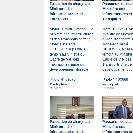
Passation de charge au
Passation de cha
Ministère des
Ministère des
Infrastructures et des
Infrastructures et
Transports
Transports
Mardi 18 Avril. Cotonou. Le
Mardi 18 Avril. Co
Ministre des Infrastructures
Ministre des Infras
et des Transports sortant,
et des Transports s
Monsieur Hervé
Monsieur Hervé
HEHOMEY, a passé le
HEHOMEY, a passé
témoin au Ministre du
témoin au Ministre
Cadre de Vie, des
Cadre de Vie, des
Transports chargé du
Transports chargé
développement durable.
développement dur
Photo N° 93670
Photo N° 93669
Voir la photo
Voir la photo
N° 93670
N° 93669
Passation de charge au
Passation de cha
Ministère des
Ministère des
Infrastructures et des
Infrastructures et