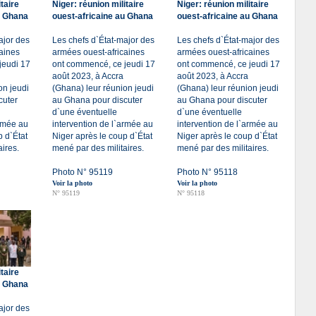
taire
Niger: réunion militaire
Niger: réunion militaire
u Ghana
ouest-africaine au Ghana
ouest-africaine au Ghana
ajor des
Les chefs d`État-major des
Les chefs d`État-major des
aines
armées ouest-africaines
armées ouest-africaines
jeudi 17
ont commencé, ce jeudi 17
ont commencé, ce jeudi 17
août 2023, à Accra
août 2023, à Accra
on jeudi
(Ghana) leur réunion jeudi
(Ghana) leur réunion jeudi
cuter
au Ghana pour discuter
au Ghana pour discuter
d`une éventuelle
d`une éventuelle
armée au
intervention de l`armée au
intervention de l`armée au
p d`État
Niger après le coup d`État
Niger après le coup d`État
ires.
mené par des militaires.
mené par des militaires.
Photo N° 95119
Photo N° 95118
Voir la photo
Voir la photo
N° 95119
N° 95118
taire
u Ghana
ajor des