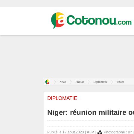
News
Photos
Diplomatie
Photo
DIPLOMATIE
Niger: réunion militaire 
Publié le 17 aout 2023 |
AFP
|
Photographe :
Dr
|