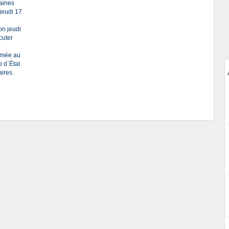
aines
jeudi 17
on jeudi
cuter
armée au
p d`État
ires.