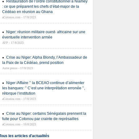
Restauration de l’ordre constitutionnel à Niamey
: ce que préparent les chefs d’état-major de la
Cédéao en réunion au Ghana
aCotonou.com - 17/8/2023
Niger: réunion militaire ouest- africaine sur une
éventuelle intervention armée
AFP - 17/8/2023
Crise au Niger: Alpha Blondy, l’Ambassadeur de
la Paix de la Cédéao, prend position
Autre presse - 17/8/2023
Niger /Affaire ’’ la BCEAO continue d’alimenter
les banques: ’’ C’est une interprétation erronée ’’,
rétorque l’institution
aCotonou.com - 17/8/2023
Crise au Niger: certains Sénégalais prennent la
fuite pour Cotonou par crainte de représailles
aCotonou.com - 16/8/2023
Tous les articles d'actualités