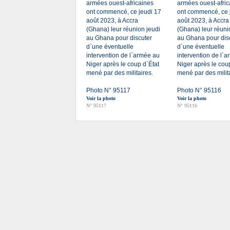
armées ouest-africaines
armées ouest-afric
ont commencé, ce jeudi 17
ont commencé, ce 
août 2023, à Accra
août 2023, à Accra
(Ghana) leur réunion jeudi
(Ghana) leur réuni
au Ghana pour discuter
au Ghana pour dis
d`une éventuelle
d`une éventuelle
intervention de l`armée au
intervention de l`
Niger après le coup d`État
Niger après le cou
mené par des militaires.
mené par des milita
Photo N° 95117
Photo N° 95116
Voir la photo
Voir la photo
N° 95117
N° 95116