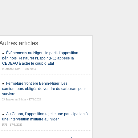
Autres articles
Événements au Niger : le parti d’opposition
béninois Restaurer l’Espoir (RE) appelle la
CEDEAO à acter le coup d’Etat
aCotonou.com - 17/8/2023
Fermeture frontière Bénin-Niger: Les
camionneurs obligés de vendre du carburant pour
survivre
24 heures au Bénin - 17/8/2023
Au Ghana, l’opposition rejette une participation à
une intervention militaire au Niger
RFI - 17/8/2023