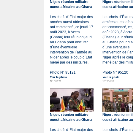
Niger: réunion militaire
Niger: réunion mili
ouest-africaine au Ghana
ouest-africaine a
Les chefs d`État-major des
Les chefs d`État-m
armées ouest-africaines
armées ouest-afric
ont commencé, ce jeudi 17
ont commencé, ce 
août 2023, à Accra
août 2023, à Accra
(Ghana) leur réunion jeudi
(Ghana) leur réuni
au Ghana pour discuter
au Ghana pour dis
d`une éventuelle
d`une éventuelle
intervention de l`armée au
intervention de l`
Niger après le coup d`État
Niger après le cou
mené par des militaires.
mené par des milita
Photo N° 95121
Photo N° 95120
Voir la photo
Voir la photo
N° 95121
N° 95120
Niger: réunion militaire
Niger: réunion mili
ouest-africaine au Ghana
ouest-africaine a
Les chefs d`État-major des
Les chefs d`État-m