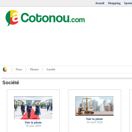
Accueil
Shopping
Sport
News
Photos
Société
Société
Voir la photo
16 avril 2026
Voir la photo
26 juin 2026